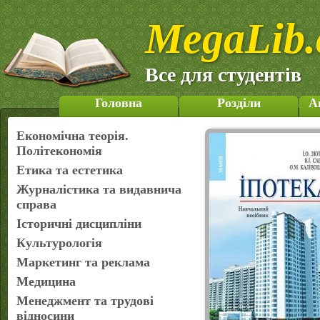
MegaLib.
Все для студентів
Головна
Розділи
А
Економічна теорія.
Політекономія
Етика та естетика
Журналістика та видавнича
справа
Історичні дисципліни
Культурологія
Маркетинг та реклама
Медицина
Менеджмент та трудові
відносини