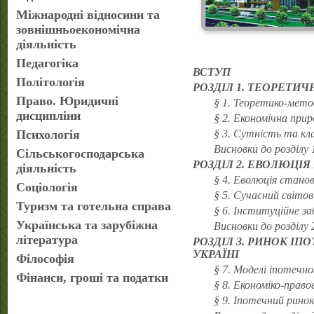
Міжнародні відносини та
зовнішньоекономічна
діяльність
Педагогіка
ВСТУП
Політологія
РОЗДІЛ 1. ТЕОРЕТИЧ
Право. Юридичні
§ 1. Теоретико-мето
дисципліни
§ 2. Економічна прир
Психологія
§ 3. Сутність та кл
Висновки до розділу 
Сільськогосподарська
РОЗДІЛ 2. ЕВОЛЮЦІ
діяльність
§ 4. Еволюція стано
Соціологія
§ 5. Сучасний світо
Туризм та готельна справа
§ 6. Інституційне за
Українська та зарубіжна
Висновки до розділу 
література
РОЗДІЛ 3. РИНОК І
УКРАЇНІ
Філософія
§ 7. Моделі іпотечно
Фінанси, гроші та податки
§ 8. Економіко-право
§ 9. Іпотечний рино