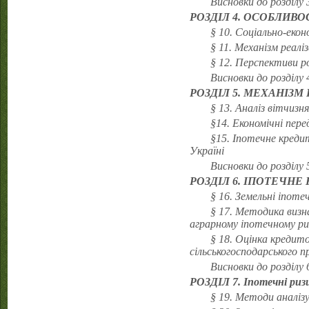
Висновки до розділу 
РОЗДІЛ 4. ОСОБЛИВО
§ 10. Соціально-еко
§ 11. Механізм реал
§ 12. Перспективи р
Висновки до розділу 
РОЗДІЛ 5. МЕХАНІЗМ
§ 13. Аналіз вітчизн
§14. Економічні пер
§15. Іпотечне креди
Україні
Висновки до розділу 
РОЗДІЛ 6. ІПОТЕЧН
§ 16. Земельні іпот
§ 17. Методика виз
аграрному іпотечному ри
§ 18. Оцінка кредит
сільськогосподарського п
Висновки до розділу 
РОЗДІЛ 7. Іпотечні ризи
§ 19. Методи аналізу