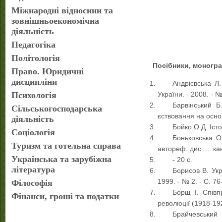
Міжнародні відносини та
зовнішньоекономічна
діяльність
Педагогіка
Політологія
Посібники, моногра
Право. Юридичні
дисципліни
Андрієвська Л.
Психологія
України. - 2008. - №
Барвінський Б
Сільськогосподарська
єствовання на основі
діяльність
Бойко О.Д. Істор
Соціологія
Боньковська О
Туризм та готельна справа
автореф. дис. ... ка
Українська та зарубіжна
- 20 с.
література
Борисов В. Укр
1999. - № 2. - С. 76
Філософія
Борщ І. Співп
Фінанси, гроші та податки
революції (1918-1920
Брайчевський 