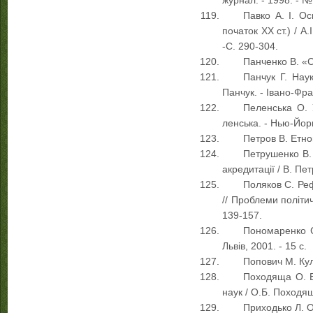
журнал. - 1998. - № 
Павко А. І. О
початок ХХ ст.) / А.
-С. 290-304.
Панченко В. «С
Панчук Г. Наук
Панчук. - Івано-Фран
Пеленська О. 
ленська. - Нью-Йорк
Петров В. Етног
Петрушенко В. 
акредитації / В. Пет
Поляков С. Реф
// Проблеми політичн
139-157.
Пономаренко С.
Львів, 2001. - 15 с.
Попович М. Кул
Походяща О. Б.
наук / О.Б. Походяща
Приходько Л. О