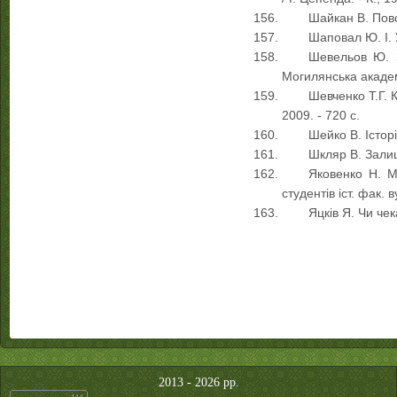
Шайкан В. Повся
Шаповал Ю. І. У
Шевельов Ю. З
Могилянська академі
Шевченко Т.Г. 
2009. - 720 с.
Шейко В. Історі
Шкляр В. Залиш
Яковенко Н. М.
студентів іст. фак. в
Яцків Я. Чи чек
2013 - 2026 рр.