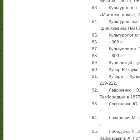
Микитів. - Львів, 199
Культурологія:
«Магнолія плюс», 20
Культурне житт
Крип’якевича НАН Ук
Культурологія: 
- 368 с.
Культуология. 
- 600 с.
Курс лекцій з у
Кучер Р. Науков
Кучера Т. Культ
219-222.
Лавріненко О.
Безбородька в 1875
Лавріненко Ю. 
с.
Лазарович М. Л
с.
Лебедівна Л. З
Чайковський, А. Лото