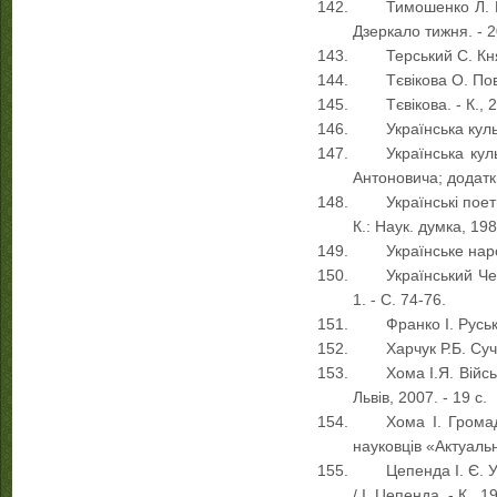
Тимошенко Л. Н
Дзеркало тижня. - 2
Терський С. Кня
Тєвікова О. Пов
Тєвікова. - К., 
Українська культ
Українська кул
Антоновича; додатки 
Українські поет
К.: Наук. думка, 198
Українське наро
Український Че
1. - С. 74-76.
Франко І. Руськ
Харчук Р.Б. Суч
Хома І.Я. Війсь
Львів, 2007. - 19 с.
Хома І. Громад
науковців «Актуальні
Цепенда І. Є. У
/ І. Цепенда. - К., 19