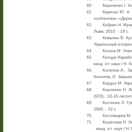
Кириченко І. Ук
Киричук Ю. А. 
політехніка» «Держа
Кобрин Н. Музич
Львів, 2010. - 19 с.
Ковалюк В. Кул
Український історич
Козлов М. Уявле
Концур-Карабін
канд. іст. наук / Н.
Копилов А., За
Копилов, О. Завалюк
Кордон М. Украї
Корнієнко Н. Л
(633).; 10-16 лютого
Костенко Л. Гу
2005. - 32 с.
Костомаров М. З
Кошелєва Н. Ук
. канд. іст. наук / Н