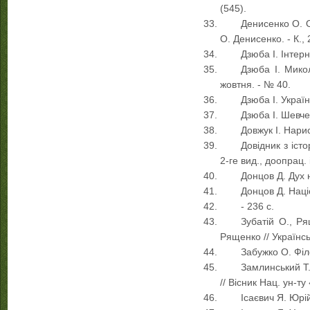
(545).
Денисенко О. Ох
О. Денисенко. - К., 
Дзюба І. Інтерн
Дзюба І. Микол
жовтня. - № 40.
Дзюба І. Україн
Дзюба І. Шевчен
Довжук І. Нариси
Довідник з істо
2-ге вид., доопрац. і
Донцов Д. Дух н
Донцов Д. Наці
- 236 с.
Зубатій О., Ря
Рященко // Українсь
Забужко О. Філо
Замлинський Т.
// Вісник Нац. ун-ту
Ісаєвич Я. Юрій