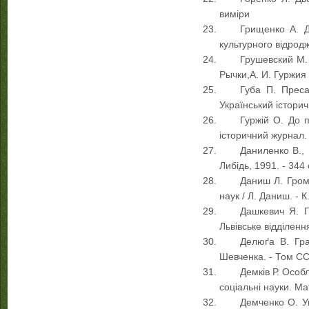
виміри
Грищенко А. Д
культурного відродж
Грушевский М. 
Рычки,А. И. Гуржия 
Губа П. Преса
Український історич
Гуржій О. До п
історичний журнал. -
Даниленко В., 
Либідь, 1991. - 344 
Даниш Л. Грома
наук / Л. Даниш. - К.
Дашкевич Я. По
Львівське відділенн
Делюґа В. Граф
Шевченка. - Том CCX
Демків Р. Особ
соціальні науки. Ма
Демченко О. Ук