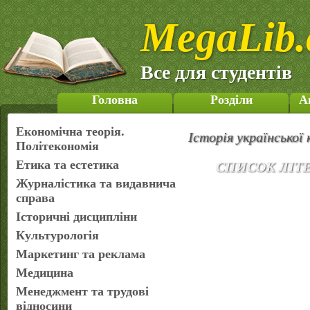
MegaLib.
Все для студентів
Головна
Розділи
А
Економічна теорія.
Історія української
Політекономія
Етика та естетика
СПИСОК ЛІТ
Журналістика та видавнича
справа
Історичні дисципліни
Культурологія
Маркетинг та реклама
Медицина
Менеджмент та трудові
відносини