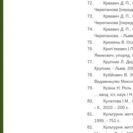
Крвавич Д. П., 
Черепанова [передмов
Крвавич Д. П., 
Черепанова [передмо
Крвавич Д. П., 
Черепанова. - Львів: 
Кремень В. Осві
Крип’якевич І.П
Якимович; упоряд. іл
Крупник Л. Дер
Крупник. - Львів, 200
Кубійович В. У
Видавництво Миколи
Кузіна Н. Роль
... канд. іст. наук / Н
Кулатова І.М.,
- К., 2010. - 200 с.
Культурне життя
1995. - 751 с.
Культурне житт