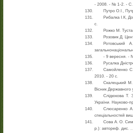
- 2008. - № 1-2. - С
Путро О.І., Пут
Рибалка І.К, До
с.
Рожко М. Тустан
Розовик Д. Цент
Ротовський А
загальнонаціональна
- 9 вересня. - 
Русалка Дністро
Самойленко С. 
2010. - 20 с.
Скалецький М.,
Вісник Державного у
Слідюкова Т. З
України. Науково-пр
Слюсаренко А.Г
спеціальностей вищи
Сова А. О. Сим
р.): автореф. дис. ..