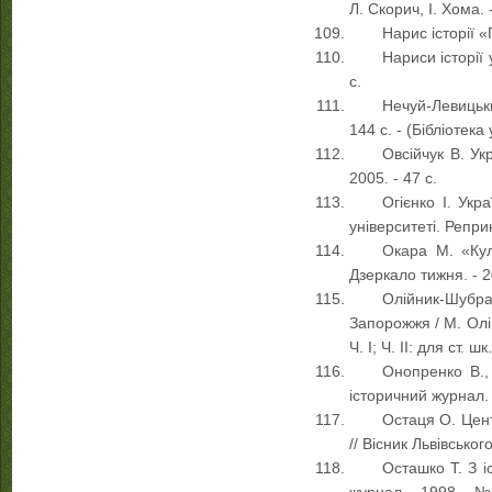
Л. Скорич, І. Хома. -
Нарис історії «
Нариси історії у
с.
Нечуй-Левицький
144 с. - (Бібліотека
Овсійчук В. Ук
2005. - 47 с.
Огієнко І. Укр
університеті. Реприн
Окара М. «Кул
Дзеркало тижня. - 2
Олійник-Шубра
Запорожжя / М. Олі
Ч. І; Ч. ІІ: для ст.
Онопренко В., 
історичний журнал. -
Остаця О. Цент
// Вісник Львівськог
Осташко Т. З і