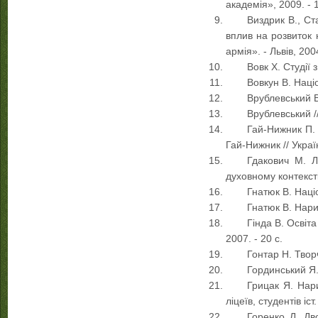
академія», 2009. - 
Виздрик В., Ст
вплив на розвиток н
армія». - Львів, 200
Вовк Х. Студії 
Вовкун В. Націо
Врублевський В
Врублевський //
Гай-Нижник П. 
Гай-Нижник // Україн
Гдакович М. Л
духовному контексті 
Гнатюк В. Націо
Гнатюк В. Нарис
Гінда В. Освіта
2007. - 20 с.
Гонтар Н. Творч
Гординський Я. 
Грицак Я. Нари
ліцеїв, студентів іст
Горенко Л. Дв