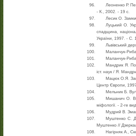
Леоненко Р. Пе
- К., 2002. - 19 с.
Лесик О. Замки 
Луцький О. Укр
спадщина, націонал
України, 1997. - С. 
Львівський дер
Маланчук-Рибак 
Маланчук-Рибак 
Мандрик Я. Пол
іст. наук / Я. Мандри
Мацюк О.Я. Зам
Центр Європи, 1997.
Мельник Б. Вули
Мишанич О. Все
міфології. - 2-ге ви
Мудрий В. Змаг
Муштенко С. Де
Муштенко // Дзеркал
Нагірняк А., Ск