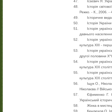
Ісаєвич Я. Укра
Історія світово
Режко. - К., 2006. - 
Історичне видан
Історія України 
Історія українс
давнього населення 
Історія українс
культура ХІІІ - перш
Історія українсь
другої половини Х^І-
Історія українсь
культура ХІХ столітт
Історія українсь
культура ХІХ столітт
Іщук О., Нікола
Ніколаєва // Військо
Єфименко Г. Н
Український історич
Жінка в мистецтв
Кендюхов О. Ілю