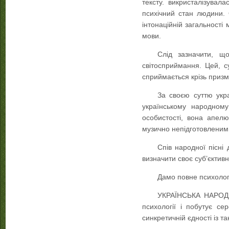
тексту. викристалізувал
психічний стан людини. 
інтонаційній загальност
мови.
Слід зазначити, щ
світосприймання. Цей, с
сприймається крізь призму
За своєю суттю укр
українському народному
особистості, вона апелю
музично непідготовленим 
Спів народної пісні 
визначити своє суб’єктив
Дамо повне психолого
УКРАЇНСЬКА НАРОДНА
психології і побутує се
синкретичній єдності із 