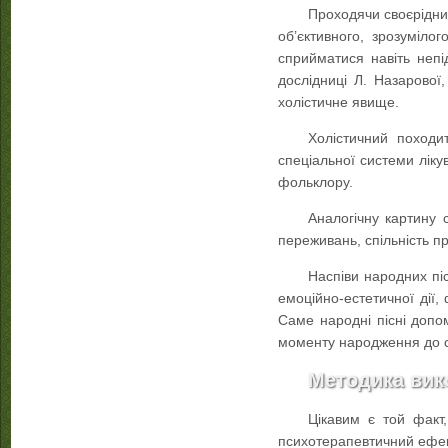
Проходячи своєрідний
об’єктивного, зрозуміло
сприйматися навіть непі
дослідниці Л. Назарової
холістичне явище.
Холістичний походи
спеціальної системи ліку
фольклору.
Аналогічну картину 
переживань, спільність пр
Наспіви народних пі
емоційно-естетичної дії
Саме народні пісні допо
моменту народження до см
Методика вико
Цікавим є той факт
психотерапевтичний ефект