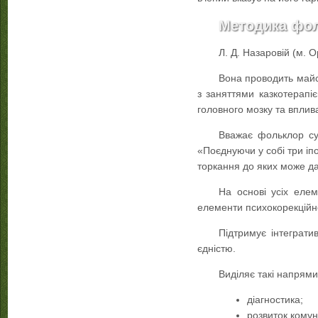
Методика фол
Л. Д. Назаровій (м. 
Вона проводить майс
з заняттями казкотерапі
головного мозку та вплива
Вважає фольклор сут
«Поєднуючи у собі три іпо
торкання до яких може да
На основі усіх елем
елементи психокорекційно
Підтримує інтеграти
єдністю.
Виділяє такі напрям
діагностика;
розвиток комун