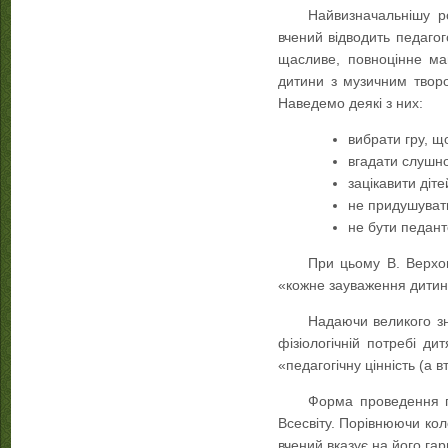
Найвизначальнішу р
вчений відводить педагог
щасливе, повноцінне ма
дитини з музичним творо
Наведемо деякі з них:
вибрати гру, що
вгадати слушно
зацікавити діте
не придушувати
не бути педант
При цьому В. Верхо
«кожне зауваження дитини 
Надаючи великого зн
фізіологічній потребі д
«педагогічну цінність (а 
Форма проведення г
Всесвіту. Порівнюючи кол
вчений вказує на його гар