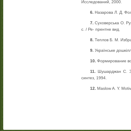
Исследований, 2000.
6.
Назарова Л. Д. Фо
7.
Суховерська О. Рух
с. / Ре- прентне вид.
8.
Теплов Б. М. Избра
9.
Українське дошкілл
10.
Формирование вос
11.
Шушарджан С. З
синтез, 1994.
12.
Maslow A. Y. Motiv