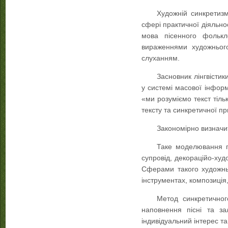
Художній синкретиз
сфері практичної діяльно
мова пісенного фолькл
вираженнями художнього
слуханням.
Засновник лінгвістик
у системі масової інфор
«ми розуміємо текст тіль
тексту та синкретичної п
Закономірно визначит
Таке моделювання по
супровід, декораційо-ху
Сферами такого художньо
інструментах, композиція,
Метод синкретичног
наповнення пісні та з
індивідуальний інтерес та