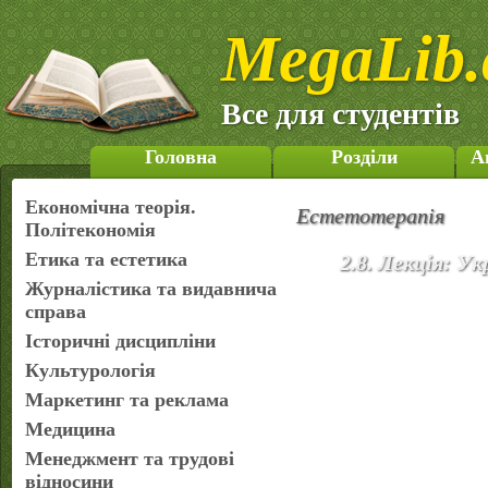
MegaLib.
Все для студентів
Головна
Розділи
А
Економічна теорія.
Естетотерапія
Політекономія
Етика та естетика
2.8. Лекція: У
Журналістика та видавнича
справа
Історичні дисципліни
Культурологія
Маркетинг та реклама
Медицина
Менеджмент та трудові
відносини