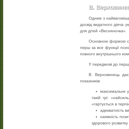
В. Верховине
Одним з найвагоміших
досвід видатного діяча у
для дітей «Весняночка».
Основною формою спі
перш за все функції пси
повного внутрішнього ком
У передмові до першо
В. Верховинець дає
показників:
максимальне ур
такій грі: «найси
«гартується в терпі
адекватність в
наявність позит
здорового розвитку