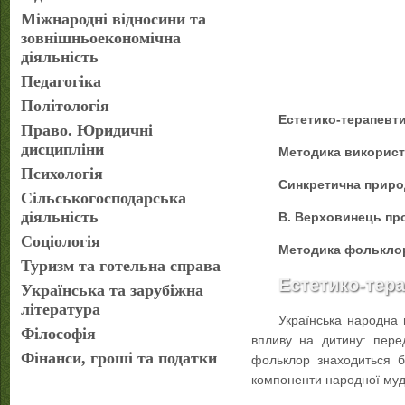
Міжнародні відносини та
зовнішньоекономічна
діяльність
Педагогіка
Політологія
Естетико-терапевти
Право. Юридичні
дисципліни
Методика використа
Психологія
Синкретична природ
Сільськогосподарська
діяльність
В. Верховинець пр
Соціологія
Методика фольклорн
Туризм та готельна справа
Естетико-тера
Українська та зарубіжна
література
Українська народна 
Філософія
впливу на дитину: пере
Фінанси, гроші та податки
фольклор знаходиться бі
компоненти народної мудр