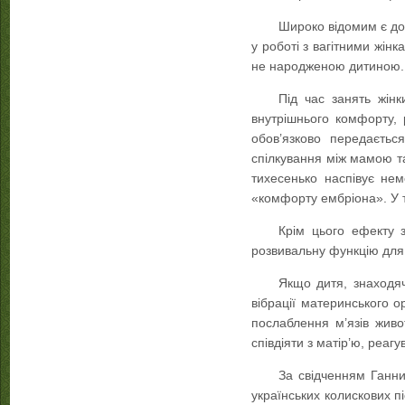
Широко відомим є до
у роботі з вагітними жін
не народженою дитиною.
Під час занять жін
внутрішнього комфорту, 
обов’язково передаєтьс
спілкування між мамою та
тихесенько наспівує нем
«комфорту ембріона». У 
Крім цього ефекту з
розвивальну функцію для
Якщо дитя, знаходяч
вібрації материнського ор
послаблення м’язів жив
співдіяти з матір’ю, реагув
За свідченням Ганни 
українських колискових п