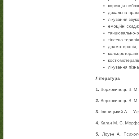
корекція небаж
дихальна практ
лікування звук
емоційні скиди
танцювально-р
тілесна терапія
драмотерапія;
кольоротерапія
костюмотерапі
лікування пізн
Література
1.
Верховинець В. М. 
2.
Верховинець В. М. 
3.
Іваницький А. І. У
4.
Каган М. С. Морфо
5.
Лоуэн А. Психол