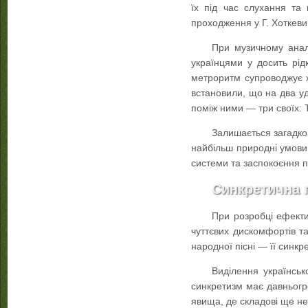
їх під час слухання та 
проходження у Г. Хоткеви
При музичному аналі
українцями у досить рідко
метроритм супроводжує жи
встановили, що на два у
поміж ними — три своїх: Ту
Залишається загадко
найбільш природні умови 
системи та заспокоєння п
Синкретична п
При розробці ефекти
чуттєвих дискомфортів 
народної пісні — її синкр
Виділення українськ
синкретизм має давньогр
явища, де складові ще не