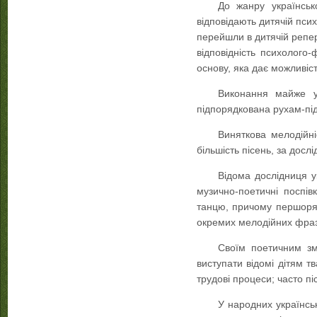
До жанру українськ
відповідають дитячій псих
перейшли в дитячій репер
відповідність психолого-
основу, яка дає можливіст
Виконання майже ус
підпорядкована рухам-під
Виняткова мелодійні
більшість пісень, за досл
Відома дослідниця у
музично-поетичні поспів
танцю, причому першоряд
окремих мелодійних фраз
Своїм поетичним зм
виступати відомі дітям т
трудові процеси; часто п
У народних українськ