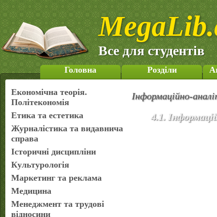
MegaLib.
Все для студентів
Головна
Розділи
А
Економічна теорія.
Інформаційно-аналі
Політекономія
Етика та естетика
4.1. Інформаці
Журналістика та видавнича
справа
Історичні дисципліни
Культурологія
Маркетинг та реклама
Медицина
Менеджмент та трудові
відносини