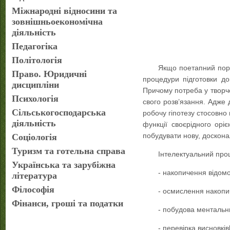
Міжнародні відносини та
зовнішньоекономічна
діяльність
Педагогіка
Політологія
Якщо поетапний поря
Право. Юридичні
процедури підготовки до
дисципліни
Причому потреба у творчо
Психологія
свого розв’язання. Адже 
Сільськогосподарська
робочу гіпотезу стосовно 
діяльність
функції своєрідного орі
побудувати нову, досконал
Соціологія
Туризм та готельна справа
Інтелектуальний проц
Українська та зарубіжна
- накопичення відомо
література
Філософія
- осмислення накопи
Фінанси, гроші та податки
- побудова ментальн
- перевірка висновків[