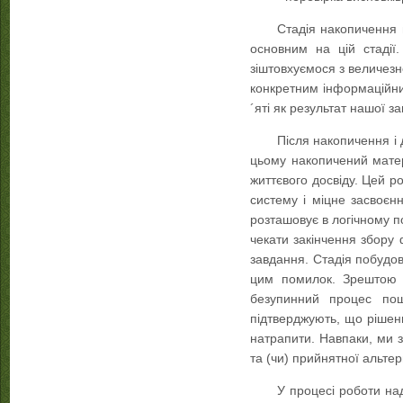
Стадія накопичення в
основним на цій стадії
зіштовхуємося з величезн
конкретним інформаційни
´яті як результат нашої за
Після накопичення і
цьому накопичений матері
життєвого досвіду. Цей р
систему і міцне засвоєнн
розташовує в логічному п
чекати закінчення збору 
завдання. Стадія побудов
цим помилок. Зрештою м
безупинний процес пош
підтверджують, що рішен
натрапити. Навпаки, ми 
та (чи) прийнятної альтер
У процесі роботи на