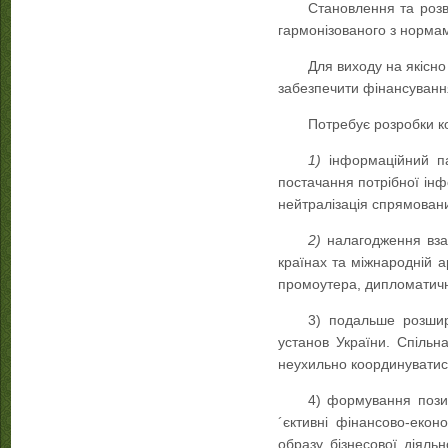
Становлення та розв
гармонізованого з нормам
Для виходу на якісно
забезпечити фінансуванн
Потребує розробки к
1)
інформаційний па
постачання потрібної інф
нейтралізація спрямовани
2)
налагодження взає
країнах та міжнародній а
промоутера, дипломатично
3) подальше розшир
установ України. Спіль
неухильно координуватис
4) формування позит
´єктивні фінансово-екон
образу бізнесової діяль