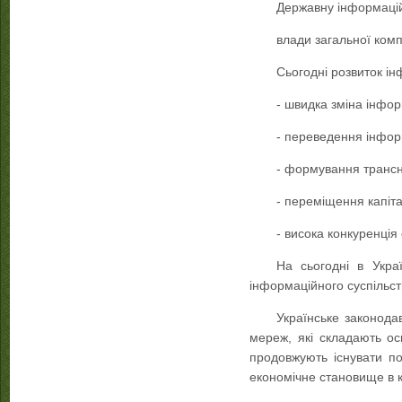
Державну інформацій
влади загальної компе
Сьогодні розвиток і
- швидка зміна інфор
- переведення інформ
- формування трансн
- переміщення капіта
- висока конкуренція 
На сьогодні в Укра
інформаційного суспільст
Українське законода
мереж, які складають ос
продовжують існувати по
економічне становище в к