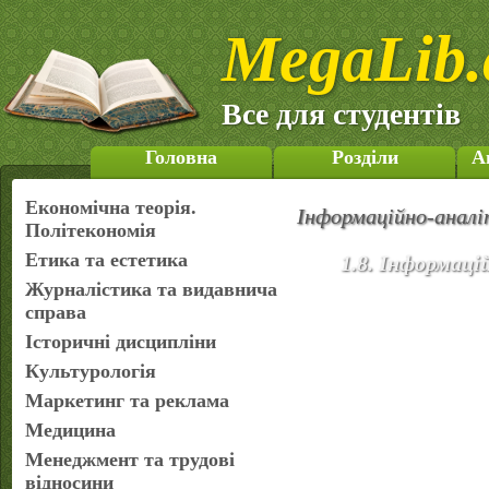
MegaLib.
Все для студентів
Головна
Розділи
А
Економічна теорія.
Інформаційно-аналі
Політекономія
Етика та естетика
1.8. Інформаці
Журналістика та видавнича
справа
Історичні дисципліни
Культурологія
Маркетинг та реклама
Медицина
Менеджмент та трудові
відносини