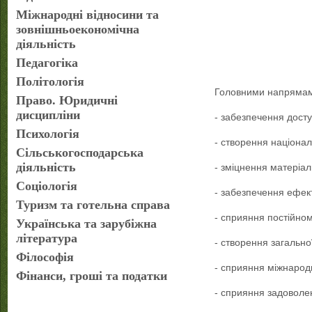
Міжнародні відносини та
зовнішньоекономічна
діяльність
Педагогіка
Політологія
Головними напрямами 
Право. Юридичні
дисципліни
- забезпечення досту
Психологія
- створення націонал
Сільськогосподарська
діяльність
- зміцнення матеріал
Соціологія
- забезпечення ефек
Туризм та готельна справа
- сприяння постійно
Українська та зарубіжна
література
- створення загально
Філософія
- сприяння міжнародн
Фінанси, гроші та податки
- сприяння задоволе