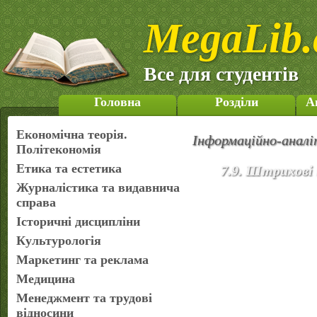
MegaLib.
Все для студентів
Головна
Розділи
А
Економічна теорія.
Інформаційно-аналі
Політекономія
Етика та естетика
7.9. Штрихові
Журналістика та видавнича
справа
Історичні дисципліни
Культурологія
Маркетинг та реклама
Медицина
Менеджмент та трудові
відносини