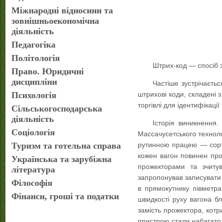
Міжнародні відносини та
зовнішньоекономічна
діяльність
Педагогіка
Політологія
Штрих-код — спосіб 
Право. Юридичні
дисципліни
Частіше зустрічаєть
Психологія
штрихові коди, складені 
торгівлі для ідентифікаці
Сільськогосподарська
діяльність
Історія виникнення
Соціологія
Массачусетського техноло
Туризм та готельна справа
рутинною працею — сорту
кожен вагон повинен прої
Українська та зарубіжна
прожекторами та зчитув
література
запропонував записувати 
Філософія
в прямокутнику півметр
Фінанси, гроші та податки
швидкості руху вагона бл
замість прожектора, котр
пристрою стали набагато