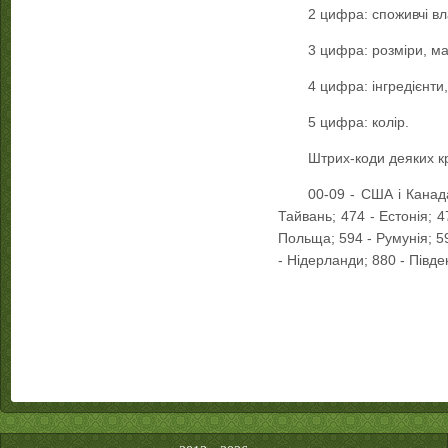
2 цифра: споживчі вл
3 цифра: розміри, ма
4 цифра: інгредієнти,
5 цифра: колір.
Штрих-коди деяких кр
00-09 - США і Канада
Тайвань; 474 - Естонія; 4
Польща; 594 - Румунія; 59
- Нідерланди; 880 - Півден