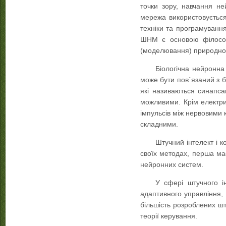
точки зору, навчання не
мережа використовується
техніки та програмуванн
ШНМ є основою філософс
(моделювання) природног
Біологічна нейронна
може бути пов´язаний з б
які називаються синапса
можливими. Крім електрич
імпульсів між нервовими 
складними.
Штучний інтелект і к
своїх методах, перша ма
нейронних систем.
У сфері штучного і
адаптивного управління, 
більшість розроблених шт
теорії керування.