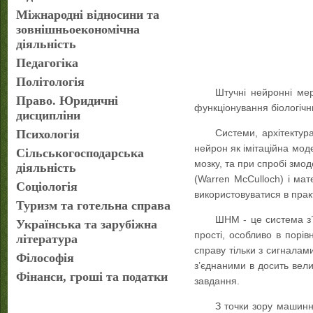
Міжнародні відносини та
зовнішньоекономічна
діяльність
Педагогіка
Політологія
Штучні нейронні ме
Право. Юридичні
функціонування біологічн
дисципліни
Психологія
Системи, архітектур
нейрон як імітаційна моде
Сільськогосподарська
мозку, та при спробі зм
діяльність
(Warren McCulloch) і мат
Соціологія
використовуватися в практ
Туризм та готельна справа
ШНМ - це система з´
Українська та зарубіжна
прості, особливо в порі
література
справу тільки з сигналам
Філософія
з’єднаними в досить вели
Фінанси, гроші та податки
завдання.
З точки зору машинн