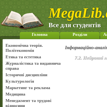
MegaLib.
Все для студентів
Головна
Розділи
А
Економічна теорія.
Інформаційно-аналі
Політекономія
Етика та естетика
7.2. Нейронні 
Журналістика та видавнича
справа
Історичні дисципліни
Культурологія
Маркетинг та реклама
Медицина
Менеджмент та трудові
відносини