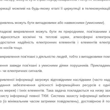
мації можливі на будь-якому етапі її циркуляції в телекомунікаці
кривлень можуть бути випадковими або навмисними (умисними).
падкові викривлення можуть бути як природними, пов’язаними з
відносяться космічні та теплові шуми, атмосферні електрома
недостатня надійність електронних елементів і елементів елек
х носіїв тощо.
викривлення пов’язані з діяльністю людей, тобто з випадковими по
ення завжди пов’язані з умисними діями порушників. Прикладам
 чи електричних сигналів.
ривленої інформації загрожує відповідними наслідками (часто надз
вдання забезпечення цілісності інформаційних ресурсів є одн
 мереж) і їхніх елементів. Така задача покладається на низку заход
хисту інформації певної ТКМ. Система захисту інформації забезпеч
о (із мінімальним часом затримки повідомлень), достовірною й п