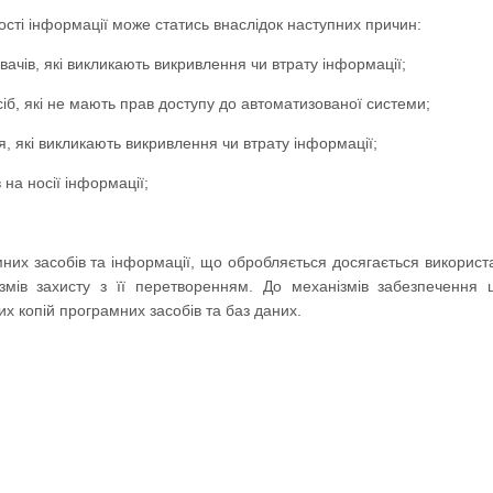
сті інформації може статись внаслідок наступних причин:
вачів, які викликають викривлення чи втрату інформації;
сіб, які не мають прав доступу до автоматизованої системи;
я, які викликають викривлення чи втрату інформації;
 на носії інформації;
.
мних засобів та інформації, що обробляється досягається використ
змів захисту з її перетворенням. До механізмів забезпечення ц
х копій програмних засобів та баз даних.