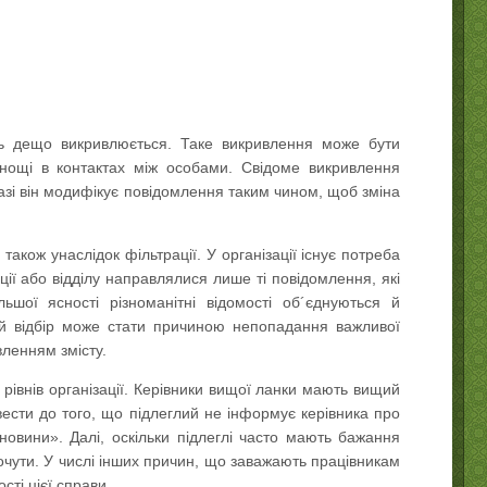
ень дещо викривлюється. Таке викривлення може бути
нощі в контактах між особами. Свідоме викривлення
разі він модифікує повідомлення таким чином, щоб зміна
кож унаслідок фільтрації. У організації існує потреба
ції або відділу направлялися лише ті повідомлення, які
шої ясності різноманітні відомості об´єднуються й
ий відбір може стати причиною непопадання важливої
вленням змісту.
рівнів організації. Керівники вищої ланки мають вищий
ести до того, що підлеглий не інформує керівника про
новини». Далі, оскільки підлеглі часто мають бажання
очути. У числі інших причин, що заважають працівникам
ті цієї справи.