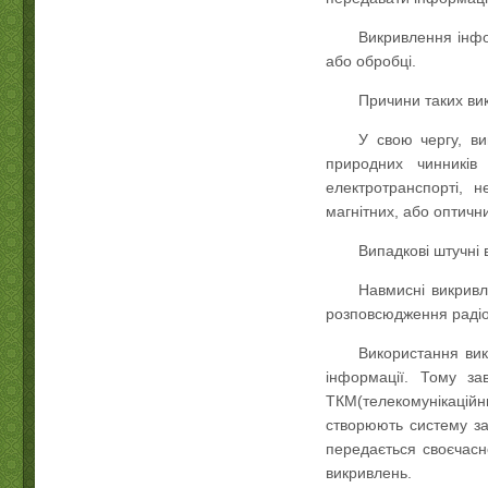
Викривлення інфор
або обробці.
Причини таких ви
У свою чергу, ви
природних чинників 
електротранспорті, 
магнітних, або оптични
Випадкові штучні 
Навмисні викривл
розповсюдження радіо-
Використання вик
інформації. Тому за
ТКМ(телекомунікаційних
створюють систему за
передається своєчасн
викривлень.