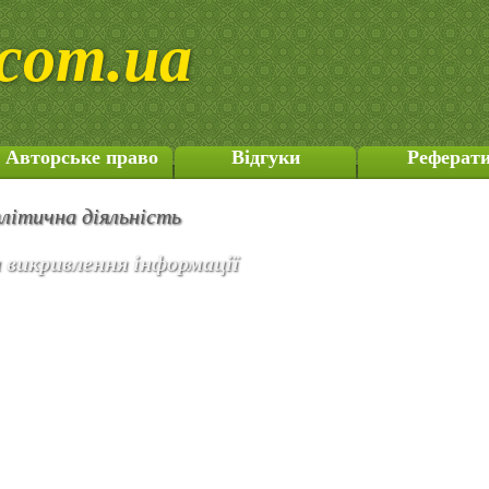
com.ua
Авторське право
Відгуки
Реферат
літична діяльність
 викривлення інформації