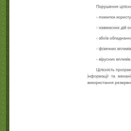
Порушення цілісно
- помилок користу
- навмисних дій о
- збоїв обладнанн
- фізичних впливів
- вірусних впливів
Цілісність програ
інформації та механі
використання резервни