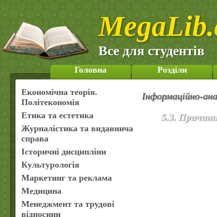
MegaLib.
Все для студентів
Головна
Розділи
Економічна теорія.
Інформаційно-ана
Політекономія
Етика та естетика
5.3. Причини
Журналістика та видавнича
справа
Історичні дисципліни
Культурологія
Маркетинг та реклама
Медицина
Менеджмент та трудові
відносини