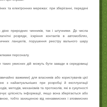
йних та електронних мережах: при зберіганні, передачі
 дією природних чинників, так і штучними. До числа
гнітні розряди, іскріння контактів в автомобілях,
тричних ланцюгів, порушення реєстру вального шару
милками персоналу.
и таких умисних дій можуть бути завади в середовищі
вичайно важкими) для власників або користувачів цієї
ією з найактуальніших при розробці й експлуатації
ів, методів, механізмів та протоколів, які в сукупності
ує цілісність інформації, якщо вона зберігається або
овною, тобто захищеною від ненавмисних і зловмисних