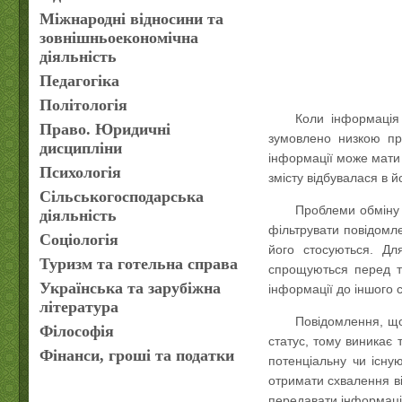
Міжнародні відносини та
зовнішньоекономічна
діяльність
Педагогіка
Політологія
Коли інформація 
Право. Юридичні
зумовлено низкою пр
дисципліни
інформації може мати 
Психологія
змісту відбувалася в й
Сільськогосподарська
Проблеми обміну 
діяльність
фільтрувати повідомле
Соціологія
його стосуються. Дл
Туризм та готельна справа
спрощуються перед ти
Українська та зарубіжна
інформації до іншого 
література
Повідомлення, що 
Філософія
статус, тому виникає
Фінанси, гроші та податки
потенціальну чи існу
отримати схвалення ві
передавати інформацію