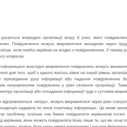
рухається всередині організації вгору й униз, зміст повідомл
ичин. Повідомлення можуть викривлятися випадково через труд
місце, коли якийсь керівник не згоден з повідомленням. У такому 
ого інтересах.
інформацією внаслідок викривлення повідомлень можуть виникати та
ння для того, щоб з одного якогось рівня на інший рівень організа
я прискорення руху інформації або надання повідомленню біль
м направленням повідомлень у різні сегменти організації. Так
сектору організації або попадання інформації туди з суттєвим викри
відправляються «вгору», можуть викривлятися через різні статуси 
 тенденція надавати їм лише позитивну інформацію. Це може призв
ючу проблему, оскільки «не бажає повідомляти керівникові погані 
д керівника, вони можуть повідомляти йому лише те, що він хоче п
 нагору, можуть бути страх перед покаранням і почуття безкориснос