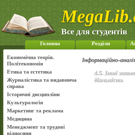
MegaLib.
Все для студентів
Головна
Розділи
А
Економічна теорія.
Інформаційно-аналі
Політекономія
Етика та естетика
4.5. Інші зако
діяльність
Журналістика та видавнича
справа
Історичні дисципліни
Культурологія
Маркетинг та реклама
Медицина
Менеджмент та трудові
відносини