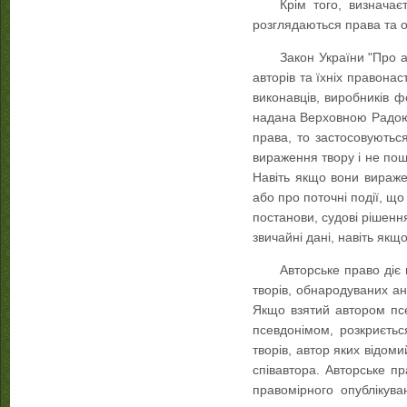
Крім того, визначає
розглядаються права та о
Закон України "Про а
авторів та їхніх правонас
виконавців, виробників ф
надана Верховною Радою У
права, то застосовують
вираження твору і не поши
Навіть якщо вони виражен
або про поточні події, що
постанови, судові рішенн
звичайні дані, навіть якщ
Авторське право діє 
творів, обнародуваних ан
Якщо взятий автором псе
псевдонімом, розкриєтьс
творів, автор яких відоми
співавтора. Авторське пр
правомірного опублікув