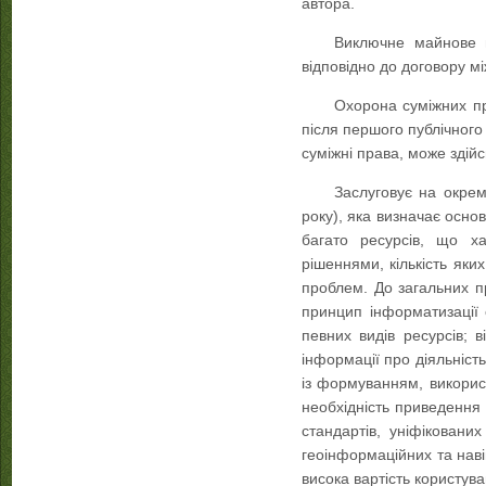
автора.
Виключне майнове п
відповідно до договору м
Охорона суміжних пр
після першого публічного
суміжні права, може здій
Заслуговує на окре
року), яка визначає осно
багато ресурсів, що ха
рішеннями, кількість яки
проблем. До загальних п
принцип інформатизації 
певних видів ресурсів; 
інформації про діяльність
із формуванням, викорис
необхідність приведення 
стандартів, уніфіковани
геоінформаційних та наві
висока вартість користув