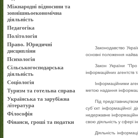
Міжнародні відносини та
зовнішньоекономічна
діяльність
Педагогіка
Політологія
Право. Юридичні
Законодавство Україн
дисципліни
основні положення найваж
Психологія
Закон України "Про
Сільськогосподарська
інформаційних агентств т
діяльність
Соціологія
Інформаційними агент
Туризм та готельна справа
метою надання інформаці
Українська та зарубіжна
Під представництвом 
література
суб´єкт інформаційної д
Філософія
недержавне інформаційне 
Фінанси, гроші та податки
свою діяльність у сфері 
Діяльність інформац