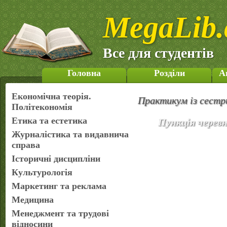
MegaLib.
Все для студентів
Головна
Розділи
А
Економічна теорія.
Практикум із сестр
Політекономія
Етика та естетика
Пункція черев
Журналістика та видавнича
справа
Історичні дисципліни
Культурологія
Маркетинг та реклама
Медицина
Менеджмент та трудові
відносини