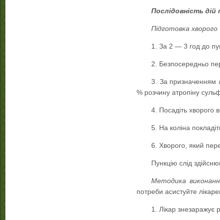
Послідовність дій 
Підготовка хворого
1. За 2 — 3 год до пу
2. Безпосередньо пе
3. За призначенням л
% розчину атропіну сульф
4. Посадіть хворого в
5. На коліна покладіт
6. Хворого, який пере
Пункцію слід здійсню
Методика виконанн
потреби асистуйте лікарев
1. Лікар знезаражує р