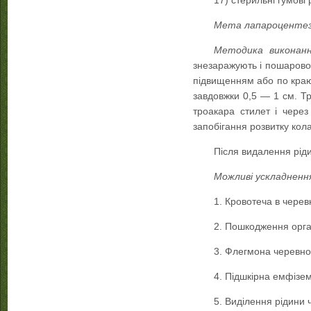
17) стерильні гумові 
Мета лапароценте
Методика виконан
знезаражують і пошарово 
підвищенням або по краю 
завдовжки 0,5 — 1 см. Т
троакара стилет і через
запобігання розвитку кола
Після видалення ріди
Можливі ускладненн
1. Кровотеча в чере
2. Пошкодження орга
3. Флегмона черевної
4. Підшкірна емфізем
5. Виділення рідини 