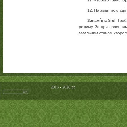
11. Хворого транспор
12. На живіт покладіт
Запам´ятайте!
Треб
режиму. За призначенням 
загальним станом хворого
2013 - 2026 рр.