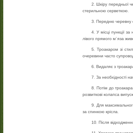
2. Шкіру передньої ч
стерильною серветкою.
3. Передню черевну 
4. У місці пункції з
лівого прямого м´яза жив
5. Троакаром зі сти
очеревини часто супрово
6. Видаляє з троакар
7. За необхідності на
8. Потім до троакара
розвиткові колапса випуск
9. Для максимального
за спинкою крісла.
10. Після відходженн