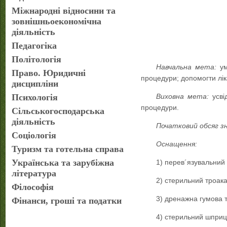
Міжнародні відносини та
зовнішньоекономічна
діяльність
Педагогіка
Політологія
Навчальна мета:
ум
Право. Юридичні
процедури; допомогти лік
дисципліни
Психологія
Виховна мета:
усв
процедури.
Сільськогосподарська
діяльність
Початковий обсяг з
Соціологія
Оснащення:
Туризм та готельна справа
Українська та зарубіжна
1) перев´язувальний
література
2) стерильний троака
Філософія
3) дренажна гумова т
Фінанси, гроші та податки
4) стерильний шприц