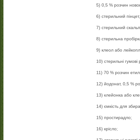
5) 0,5 % розчин ново
6) стерильний пінцет
7) стерильний скальп
8) стерильна пробірк
9) клеол або лейкопл
10) стерильні гумові 
11) 70 % розчин етил
12) йодонат, 0,5 % р
13) клейонка або кл
14) ємкість для збир
15) простирадло;
16) крісло;