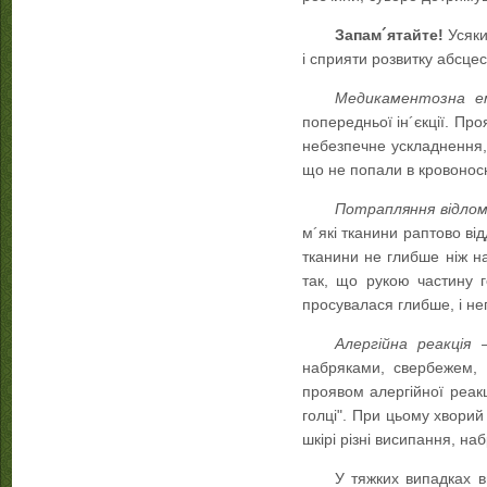
Запам´ятайте!
Усяки
і сприяти розвитку абсцес
Медикаментозна ем
попередньої ін´єкції. Пр
небезпечне ускладнення, 
що не попали в кровонос
Потрапляння відлом
м´які тканини раптово ві
тканини не глибше ніж н
так, що рукою частину г
просувалася глибше, і не
Алергійна реакція
—
набряками, свербежем, 
проявом алергійної реакц
голці". При цьому хворий
шкірі різні висипання, на
У тяжких випадках в