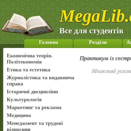
MegaLib.
Все для студентів
Головна
Розділи
А
Економічна теорія.
Практикум із сестр
Політекономія
Етика та естетика
Можливі усклад
Журналістика та видавнича
справа
Історичні дисципліни
Культурологія
Маркетинг та реклама
Медицина
Менеджмент та трудові
відносини