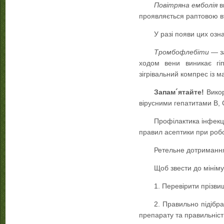
Повітряна емболія
в
проявляється раптовою вт
У разі появи цих озна
Тромбофлебіти
— за
ходом вени виникає гіп
зігрівальний компрес із 
Запам´ятайте!
Викор
вірусними гепатитами В,
Профілактика інфекц
правил асептики при робо
Ретельне дотримання
Щоб звести до мінім
1. Перевірити прізви
2. Правильно підібра
препарату та правильніст