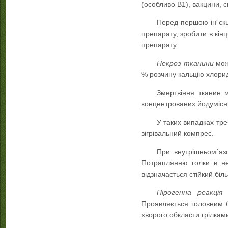
(особливо В1), вакцини, 
Перед першою ін´єкц
препарату, зробити в кінц
препарату.
Некроз тканини
мож
% розчину кальцію хлори
Змертвіння тканин 
концентрованих йодумісних
У таких випадках тре
зігрівальний компрес.
При внутрішньом´яз
Потраплянню голки в нер
відзначається стійкий біль
Пірогенна реакці
Проявляється головним б
хворого обкласти грілкам