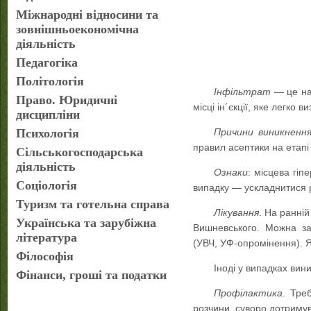
Міжнародні відносини та
зовнішньоекономічна
діяльність
Педагогіка
Політологія
Інфільтрат
— це най
Право. Юридичні
місці ін´єкції, яке легко 
дисципліни
Психологія
Причини виникненн
правил асептики на етапі 
Сільськогосподарська
діяльність
Ознаки
: місцева гіп
Соціологія
випадку — ускладнитися 
Туризм та готельна справа
Лікування
. На ранні
Українська та зарубіжна
Вишневського. Можна за
література
(УВЧ, УФ-опромінення). Як
Філософія
Іноді у випадках вин
Фінанси, гроші та податки
Профілактика
. Тре
розчини, суворо дотриму