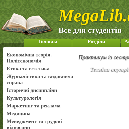
MegaLib.
Все для студентів
Головна
Розділи
А
Економічна теорія.
Практикум із сестр
Політекономія
Етика та естетика
Техніка внутрі
Журналістика та видавнича
справа
Історичні дисципліни
Культурологія
Маркетинг та реклама
Медицина
Менеджмент та трудові
відносини