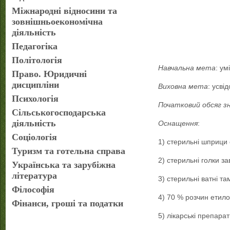
Міжнародні відносини та
зовнішньоекономічна
діяльність
Педагогіка
Політологія
Навчальна мета
: ум
Право. Юридичні
дисципліни
Виховна мета
: усві
Психологія
Початковий обсяг з
Сільськогосподарська
діяльність
Оснащення
:
Соціологія
1) стерильні шприци 
Туризм та готельна справа
2) стерильні голки з
Українська та зарубіжна
література
3) стерильні ватні та
Філософія
4) 70 % розчин етило
Фінанси, гроші та податки
5) лікарські препара