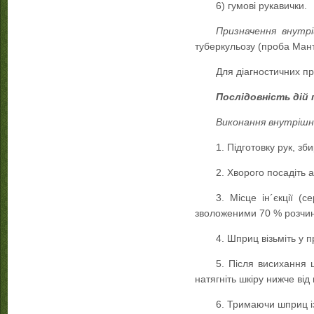
6) гумові рукавички.
Призначення внутрі
туберкульозу (проба Мант
Для діагностичних п
Послідовність дій 
Виконання внутрішньо
1. Підготовку рук, з
2. Хворого посадіть 
3. Місце ін´єкції (
зволоженими 70 % розчин
4. Шприц візьміть у 
5. Після висихання ш
натягніть шкіру нижче від м
6. Тримаючи шприц із