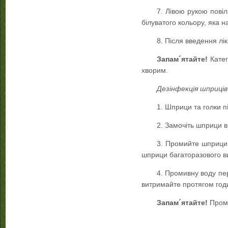
7. Лівою рукою повіл
білуватого кольору, яка н
8. Після введення лік
Запам´ятайте!
Катег
хворим.
Дезінфекція шприців 
1. Шприци та голки п
2. Замочіть шприци в
3. Промийте шприци 
шприци багаторазового ви
4. Промивну воду пер
витримайте протягом годи
Запам´ятайте!
Проми