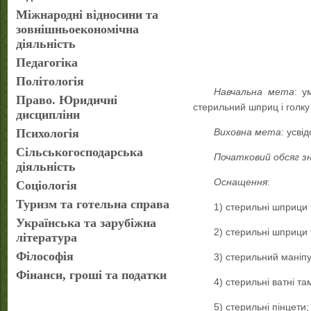
Міжнародні відносини та
зовнішньоекономічна
діяльність
Педагогіка
Політологія
Навчальна мета
: у
Право. Юридичні
стерильний шприц і голку
дисципліни
Психологія
Виховна мета
: усві
Сільськогосподарська
Початковий обсяг з
діяльність
Оснащення
:
Соціологія
Туризм та готельна справа
1) стерильні шприци т
Українська та зарубіжна
2) стерильні шприци 
література
Філософія
3) стерильний маніпу
Фінанси, гроші та податки
4) стерильні ватні та
5) стерильні пінцети;