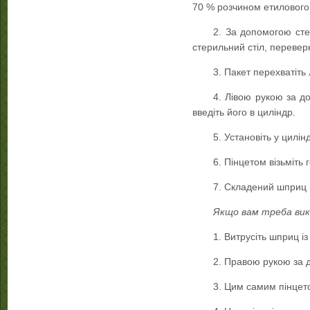
70 % розчином етилового
2. За допомогою стер
стерильний стіл, переверн
3. Пакет перехватіть
4. Лівою рукою за до
введіть його в циліндр.
5. Установіть у цилі
6. Пінцетом візьміть 
7. Складений шприц 
Якщо вам треба вик
1. Витрусіть шприц і
2. Правою рукою за д
3. Цим самим пінцето