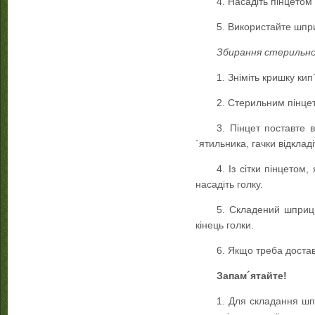
4. Насадіть пінцетом
5. Використайте шпр
Збирання стерильно
1. Зніміть кришку ки
2. Стерильним пінцето
3. Пінцет поставте 
´ятильника, гачки відкладі
4. Із сітки пінцетом
насадіть голку.
5. Складений шприц 
кінець голки.
6. Якщо треба достав
Запам´ятайте!
1. Для складання шп