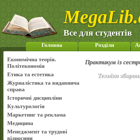
MegaLib.
Все для студентів
Головна
Розділи
А
Економічна теорія.
Практикум із сестр
Політекономія
Етика та естетика
Техніка збира
Журналістика та видавнича
справа
Історичні дисципліни
Культурологія
Маркетинг та реклама
Медицина
Менеджмент та трудові
відносини