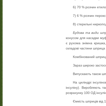
6) 70 % розчин етило
7) 6 % розчин перокс
8) стерильні ниркопод
Будова та види шпр
конусом для насадки муф
є рухома знімна кришка,
складові частини шприца 
Комбінований шприц м
Зараз широко застос
Випускають також шп
На циліндрі інсуліно
інсуліну). Виробляють т
розрахунку 100 ОД інсулін
Ємкість шприців від 1 