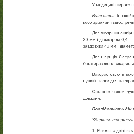
У медицині широко в
Види голок
. Ін´єкці
косо зрізаний і загострен
Для внутрішньошкірни
20 мм і діаметром 0,4 —
завдовжки 40 мм і діамет
Для шприців Люєра в
багаторазового використа
Використовують також
пункції, голки для плеврал
Останнім часом дуже
довжини.
Послідовність дій 
Збирання стерильно
1. Ретельно двічі в