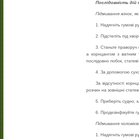
Послідовність дій 
Підмивання жінок, я
1. Надягніть гумові ру
2. Підстеліть під хво
3. Станьте праворуч 
а корнцангом з ватним т
послідовно лобок, статеві
4. За допомогою сухо
За відсутності корн
розчин на зовнішні статев
5. Приберіть судно, к
6. Продезінфікуйте гу
Підмивання чоловікі
1. Надягніть гумові р