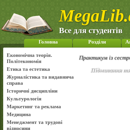
MegaLib.
Все для студентів
Головна
Розділи
А
Економічна теорія.
Практикум із сестр
Політекономія
Етика та естетика
Підмивання т
Журналістика та видавнича
справа
Історичні дисципліни
Культурологія
Маркетинг та реклама
Медицина
Менеджмент та трудові
відносини