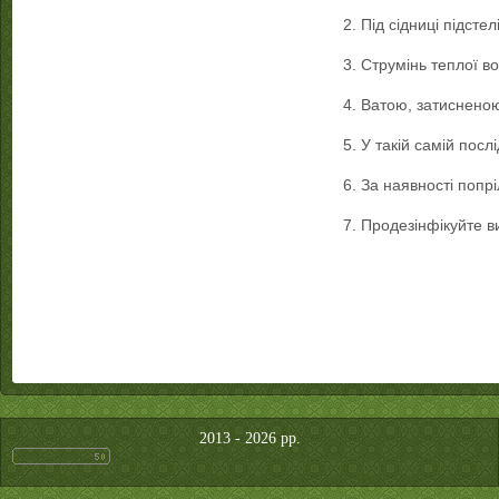
2. Під сідниці підсте
3. Струмінь теплої в
4. Ватою, затисненою
5. У такій самій посл
6. За наявності попр
7. Продезінфікуйте в
2013 - 2026 рр.