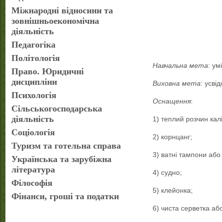
Міжнародні відносини та
зовнішньоекономічна
діяльність
Педагогіка
Політологія
Навчальна мета
: ум
Право. Юридичні
дисципліни
Виховна мета
: усві
Психологія
Оснащення
:
Сільськогосподарська
діяльність
1) теплий розчин кал
Соціологія
2) корнцанг;
Туризм та готельна справа
3) ватні тампони або
Українська та зарубіжна
література
4) судно;
Філософія
5) клейонка;
Фінанси, гроші та податки
6) чиста серветка а