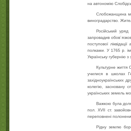
на автономію Слобідсь
Слобожанщина мал
виноградарство. Жите
Російський уряд
запровадив обов´язков
поступової ліквідаці
полками. У 1765 р. і
Українську губернію з
Культурне життя С
училися в школах Ге
західноукраїнських д
колегію, засновану 
українських земель мо
Важкою була доля
пол. XVII ст. завойо
переповнені полонени
Рідну землю бор