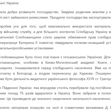
кої України.
а добре розвинуте господарство. Завдяки родючим землям у кра
лі міст займалися ремеслами. Продукти господарства експортували
 зробив усе для того, щоб максимально використати матеріал
у військову службу, а для більшого контролю Слобідську Україну 
ї автономії Слобожанщини стало широке обмеження прав слобідсь
мператриця Катерина II повністю ліквідувала полково-козацький ус
 загальноросійськими установами.
лобожанщини було тісно пов´язане з гетьманською Україною. Діти с
тьманщини, особливо в Києво-Могилянській академії. Книги, на
рукарнях, поширювалися серед слобідського населення. Вже на п
спочатку в Білгороді, а згодом перенесену до Харкова. Пошире
же бути діяльність видатного українського філософа ХУЛІ ст. Григ
 Південної України, яка впродовж століть перебували під постійно
вники понад 75 разів вдиралися в Україну. Вони забрали в полон
ми. Це призводило до значного скорочення чисельності населення,
онило запорізьке козацтво на чолі зі славетними ватажками Д.