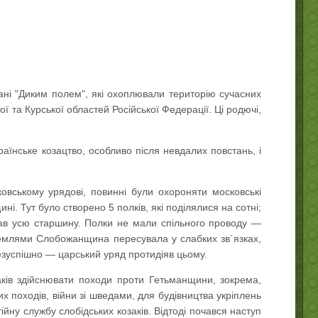
вані "Диким полем", які охоплювали територію сучасних
ої та Курської областей Російської Федерації. Ці родючі,
їнське козацтво, особливо після невдалих повстань, і
овському урядові, повинні були охороняти московські
ні. Тут було створено 5 полків, які поділялися на сотні;
рав усю старшину. Полки не мали спільного проводу —
 землями Слобожанщина пересувала у слабких зв´язках,
безуспішно — царський уряд протидіяв цьому.
аків здійснювати походи проти Гетьманщини, зокрема,
их походів, війни зі шведами, для будівництва укріплень
ійну службу слобідських козаків. Відтоді почався наступ