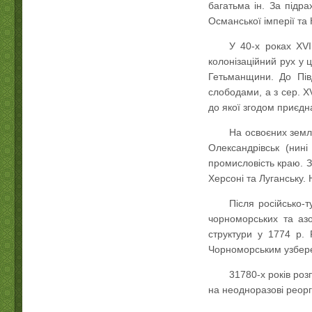
багатьма ін. За підр
Османської імперії та 
У 40-х роках ХVІ
колонізаційний рух у 
Гетьманщини. До Півд
слободами, а з сер. Х
до якої згодом приєдн
На освоєних земля
Олександрівськ (нин
промисловість краю. З
Херсоні та Луганську.
Після російсько-
чорноморських та азо
структури у 1774 р.
Чорноморським узбер
31780-х років роз
на неодноразові реорг