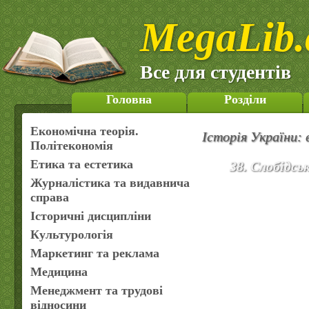
MegaLib.
Все для студентів
Головна
Розділи
Економічна теорія.
Історія України: 
Політекономія
Етика та естетика
38. Слобідсь
Журналістика та видавнича
справа
Історичні дисципліни
Культурологія
Маркетинг та реклама
Медицина
Менеджмент та трудові
відносини