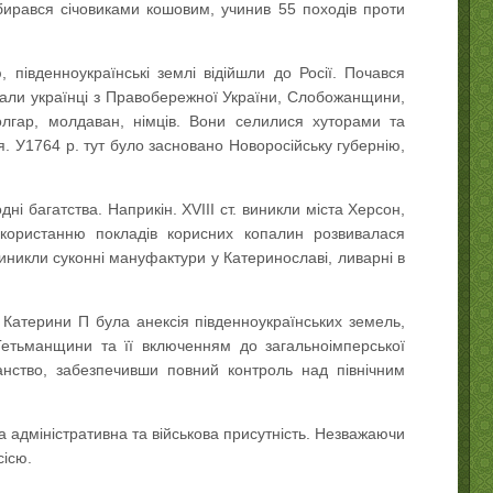
обирався січовиками кошовим, учинив 55 походів проти
, південноукраїнські землі відійшли до Росії. Почався
ікали українці з Правобережної України, Слобожанщини,
олгар, молдаван, німців. Вони селилися хуторами та
ня. У1764 р. тут було засновано Новоросійську губернію,
і багатства. Наприкін. XVIII ст. виникли міста Херсон,
икористанню покладів корисних копалин розвивалася
иникли суконні мануфактури у Катеринославі, ливарні в
и Катерини П була анексія південноукраїнських земель,
 Гетьманщини та її включенням до загальноімперської
анство, забезпечивши повний контроль над північним
а адміністративна та військова присутність. Незважаючи
сісю.