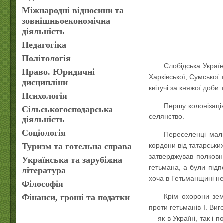
Міжнародні відносини та
зовнішньоекономічна
діяльність
Педагогіка
Політологія
Слобідська Украї
Право. Юридичні
Харківської, Сумської 
дисципліни
квітучі за княжої доби
Психологія
Першу колонізаці
Сільськогосподарська
селянство.
діяльність
Соціологія
Переселенці мали
Туризм та готельна справа
кордони від татарських
затверджував полковн
Українська та зарубіжна
гетьмана, а були під
література
хоча в Гетьманщині не
Філософія
Фінанси, гроші та податки
Крім охорони зем
проти гетьманів І. Виг
— як в Україні, так і 