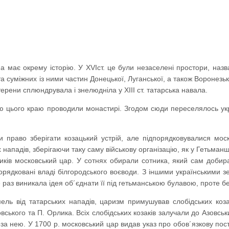
на має окрему історію. У XVIст. це були незаселені простори, наз
та суміжних із ними частин Донецької, Луганської, а також Воронезьк
 терени сплюндрувала і знелюдніла у ХІІІ ст. татарська навала.
ю цього краю проводили монастирі. Згодом сюди переселялось укра
 право зберігати козацький устрій, але підпорядковувалися моск
 нападів, зберігаючи таку саму військову організацію, як у Гетьманщи
иків московський цар. У сотнях обирали сотника, який сам доби
порядковані владі білгородського воєводи. З іншими українськими
 раз виникала ідея об´єднати її під гетьманською булавою, проте 
ель від татарських нападів, царизм примушував слобідських коз
овського та П. Орлика. Всіх слобідських козаків залучали до Азовськ
поза нею. У 1700 р. московський цар видав указ про обов´язкову пост