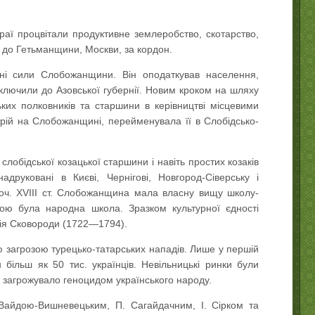
ї процвітали продуктивне землеробство, скотарство,
 до Гетьманщини, Москви, за кордон.
ьні сили Слобожанщини. Він оподаткував населення,
включили до Азовської губернії. Новим кроком на шляху
ких полковників та старшини в керівництві місцевими
трій на Слобожанщині, перейменувала її в Слобідсько-
лобідської козацької старшини і навіть простих козаків
друковані в Києві, Чернігові, Новгород-Сіверську і
оч. XVIII ст. Слобожанщина мала власну вищу школу-
ною була народна школа. Зразком культурної єдності
орія Сковороди (1722—1794).
ю загрозою турецько-татарських нападів. Лише у першій
 більш як 50 тис. українців. Невільницькі ринки були
 загрожувало геноцидом українського народу.
 Вайдою-Вишневецьким, П. Сагайдачним, І. Сірком та