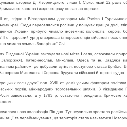
ахунками історика Д. Яворницького, лише І. Сірко, який 12 разів 
Кримського ханства і жодного разу не зазнав поразки.
ІІ ст., згідно з Білгородським договором між Росією і Туреччиною
цьому краї. Сюди переселялися росіяни у пошуках кращої долі, вт
енної України прибуло чимало іноземних колоністів: сербів, б
VІІІ ст. царський уряд створював із переселенців військові поселен
ано чимало земель Запорізької Січі.
х Південної України закладали нові міста і села, освоювали природн
і Запоріжжя), Катеринослав, Миколаїв, Одеса та ін. Завдяки в
начним районом, де добували вугілля, поступово ставав Донбас. В
 На верфях Миколаєва і Херсона будували військові й торгові судна.
турецьких воєн другої пол. XVIII ст. домінуючим фактором політик
вських портів, міжнародних торговельних шляхів. З ліквідацією
 Росія завоювала, а у 1783 р. остаточно приєднала Кримське х
ежжям.
почалася нова колонізація Піп дня. Тут неухильно зростала російськ
анізації та перейменування, ця територія стала називатися Новоро