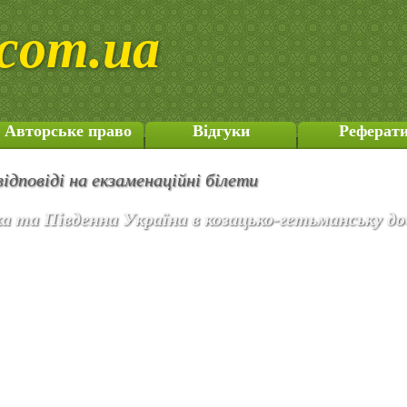
com.ua
Авторське право
Відгуки
Реферат
відповіді на екзаменаційні білети
ка та Південна Україна в козацько-гетьманську до